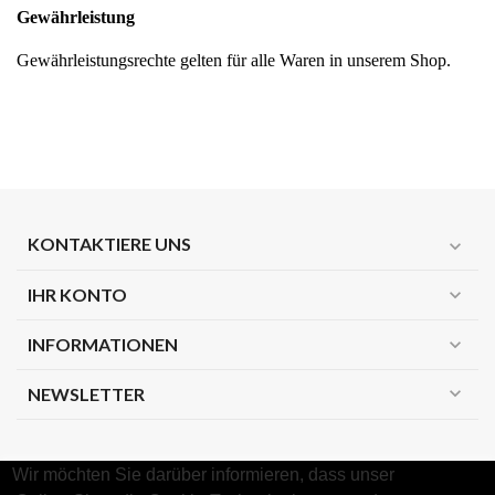
Gewährleistung 
Gewährleistungsrechte gelten für alle Waren in unserem Shop.
KONTAKTIERE UNS
expand_more
IHR KONTO
expand_more
INFORMATIONEN
expand_more
expand_more
NEWSLETTER
Wir möchten Sie darüber informieren, dass unser