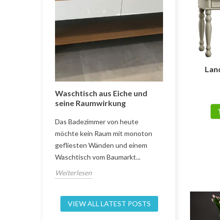
Lan
 – Komfort
Waschtisch aus Eiche und
Tisch und St
en
seine Raumwirkung
zweifarbig
olgendem
Das Badezimmer von heute
Der Blick in 
vholzbetten
möchte kein Raum mit monoton
dass häufig e
ntlich gut.
gefliesten Wänden und einem
das Herzstück
Waschtisch vom Baumarkt...
das Esszimmer 
Weiterlesen
Weiterlesen
VIEW ALL LATEST POSTS