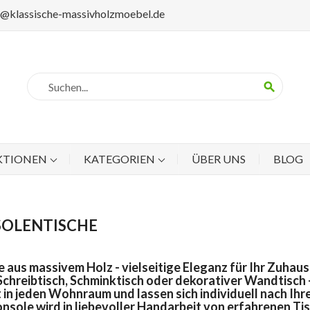
p@klassische-massivholzmoebel.de
search
KTIONEN
KATEGORIEN
ÜBER UNS
BLOG
OLENTISCHE
 aus massivem Holz - vielseitige Eleganz für Ihr Zuhau
Schreibtisch, Schminktisch oder dekorativer Wandtisch 
 in jeden Wohnraum und lassen sich individuell nach Ih
nsole wird in liebevoller Handarbeit von erfahrenen Tis