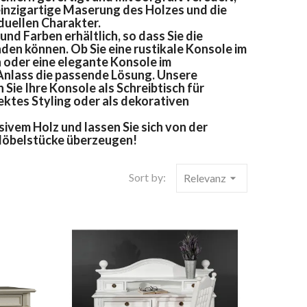
einzigartige Maserung des Holzes und die
duellen Charakter.
nd Farben erhältlich, so dass Sie die
den können. Ob Sie eine rustikale Konsole im
 oder eine elegante Konsole im
 Anlass die passende Lösung. Unsere
Sie Ihre Konsole als Schreibtisch für
fektes Styling oder als dekorativen
ivem Holz und lassen Sie sich von der
 Möbelstücke überzeugen!
Sort by:
Relevanz
arrow_drop_down