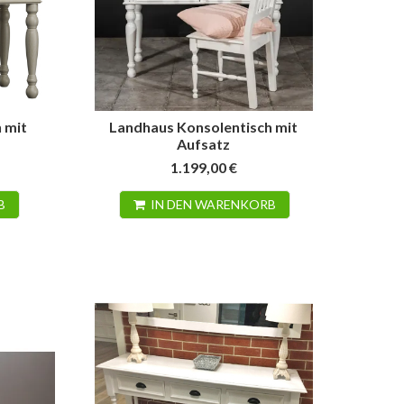
 mit
Landhaus Konsolentisch mit
Aufsatz
1.199,00 €
afen in Leichtigkeit mit
Objekt Möbel
 und Holz
B
IN DEN WARENKORB
Die Räume warten gespannt auf
ügigkeit und Weitblick im
neue Möbel, Farben, Formen und
en Raum: Bett, Nachttische,
Werkstoffe. Durch das
el und sogar die kleine
Zusammenspiel einzelner...
ruhe bestehen aus...
Weiterlesen
erlesen