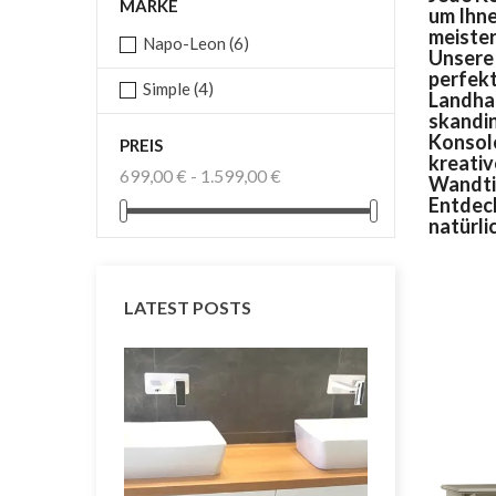
MARKE
um Ihne
meister
Napo-Leon
(6)
Unsere 
perfekt
Simple
(4)
Landhau
skandin
Konsole
PREIS
kreativ
699,00 € - 1.599,00 €
Wandtis
Entdeck
natürli
LATEST POSTS