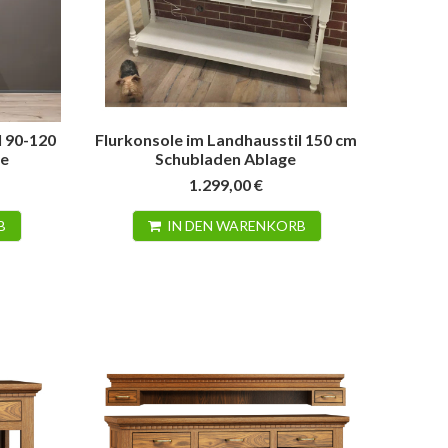
l 90-120
Flurkonsole im Landhausstil 150 cm
ge
Schubladen Ablage
1.299,00 €
B
IN DEN WARENKORB