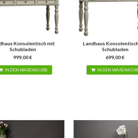
dhaus Konsolentisch mit
Landhaus Konsolentisch
Schubladen
Schubladen
999,00 €
699,00 €
ühle in Eiche –
Schlichte Schlafzimmermöbel
Schl
 nach Wunsch
in Grau schaffen Raum für
Weiß
IN DEN WARENKORB
IN DEN WARENKOR
das Wesentliche
Wohnungen verrät uns,
Großz
Natürlich, echt und persönlich sind
in Tisch und Stühle
klein
die Schlafzimmermöbel in Grau.
 zuhause ist. Denn
Spieg
Wer auf diesen Look seiner Möbel
ist...
Holzt
setzt, wird zu...
Weit
Weiterlesen