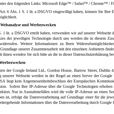
 unter den folgenden Links: Microsoft Edge™ / Safari™ / Chrome™ /
t. 6 Abs. 1 S. 1 lit. a DSGVO eingewilligt haben, können Sie Ihre Ein
öglichkeit.
zu Webanalyse und Werbezwecken
 S. 1 lit. a DSGVO erteilt haben, verwenden wir auf unserer Webseite
atzes der jeweiligen Technologie durch uns werden die in diesem Zu
widerrufen. Weitere Informationen zu Ihren Widerrufsmöglichkeit
r Grundlage unserer Zusammenarbeit mit den einzelnen Anbietern finden
 ihnen wenden Sie sich bitte an die in dieser Datenschutzerklärung b
d Werbezwecken
ien der Google Ireland Ltd., Gordon House, Barrow Street, Dublin 4,
ng unserer Webseite werden in der Regel an einen Server der Goog
SA liegt kein Angemessenheitsbeschluss der Europäischen Kommission
on.  Sofern Ihre IP-Adresse über die Google Technologien erhoben w
kürzt. Nur in Ausnahmefällen wird die volle IP-Adresse an einen Serv
 ist, erfolgt die Datenverarbeitung auf Grundlage einer für die jew
ergehende Informationen über die Datenverarbeitung durch Google f