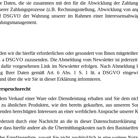
re Daten, die sie zusammen mit den für die Abwicklung der Zahlung
erer Zahlungsprozesse (z.B. Rechnungsstellung, Abwicklung von ang
. f DSGVO der Wahrung unserer im Rahmen einer Interessensabwägun
ahlungsmanagement.
n wir die hierfür erforderlichen oder gesondert von Ihnen mitgeteilte
lit. a DSGVO zuzusenden. Die Abmeldung vom Newsletter ist jederzeit 
 dafür vorgesehenen Link im Newsletter erfolgen. Nach Abmeldung lö
ung Ihrer Daten gemäß Art. 6 Abs. 1 S. 1 lit. a DSGVO eingewil
nd über die wir Sie in dieser Erklärung informieren.
erspruchsrecht
Verkauf einer Ware oder Dienstleistung erhalten und Sie dem nicht
 ähnlichen Produkten, wie den bereits gekauften, aus unserem Sort
nden berechtigten Interessen an einer werblichen Ansprache unserer 
erzeit durch eine Nachricht an die in dieser Datenschutzerklärung 
dass hierfür andere als die Übermittlungskosten nach den Basistarifen
r Empfängerliste, soweit Sie nicht ausdrücklich in eine weitere Nutz