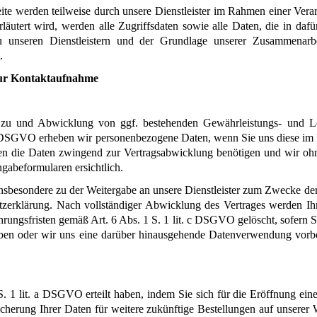
te werden teilweise durch unsere Dienstleister im Rahmen einer Vera
rläutert wird, werden alle Zugriffsdaten sowie alle Daten, die in daf
u unseren Dienstleistern und der Grundlage unserer Zusammenarbe
.
zur Kontaktaufnahme
u und Abwicklung von ggf. bestehenden Gewährleistungs- und Leis
b DSGVO erheben wir personenbezogene Daten, wenn Sie uns diese im Rah
llen die Daten zwingend zur Vertragsabwicklung benötigen und wir ohn
gabeformularen ersichtlich.
insbesondere zu der Weitergabe an unsere Dienstleister zum Zwecke de
tzerklärung. Nach vollständiger Abwicklung des Vertrages werden Ihre
ungsfristen gemäß Art. 6 Abs. 1 S. 1 lit. c DSGVO gelöscht, sofern Si
en oder wir uns eine darüber hinausgehende Datenverwendung vorbehalt
 S. 1 lit. a DSGVO erteilt haben, indem Sie sich für die Eröffnung ei
rung Ihrer Daten für weitere zukünftige Bestellungen auf unserer We