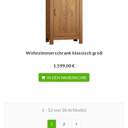
Wohnzimmerschrank klassisch groß
1.599,00 €
IN DEN WARENKORB
1 - 12 von 18 Artikel(n)
1
2
chevron_right