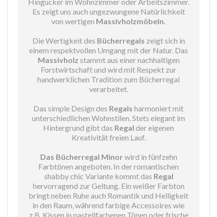
Hingucker im Wohnzimmer oder Arbeitszimmer.
Es zeigt uns auch ungezwungene Natürlichkeit
von wertigen
Massivholzmöbeln.
Die Wertigkeit des
Bücherregals
zeigt sich in
einem respektvollen Umgang mit der Natur. Das
Massivholz
stammt aus einer nachhaltigen
Forstwirtschaft und wird mit Respekt zur
handwerklichen Tradition zum Bücherregal
verarbeitet.
Das simple Design des
Regals
harmoniert mit
unterschiedlichen Wohnstilen. Stets elegant im
Hintergrund gibt das
Regal
der eigenen
Kreativität freien Lauf.
Das Bücherregal Minor
wird in fünfzehn
Farbtönen angeboten. In der romantischen
shabby chic Variante kommt das
Regal
hervorragend zur Geltung. Ein weißer Farbton
bringt neben Ruhe auch Romantik und Helligkeit
in den Raum, während farbige Accessoires wie
z.B. Kissen in pastellfarbenen Tönen oder frische