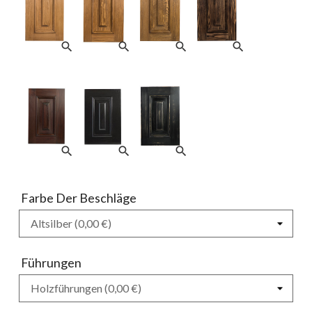
search
search
search
search
search
search
search
Farbe Der Beschläge
Führungen