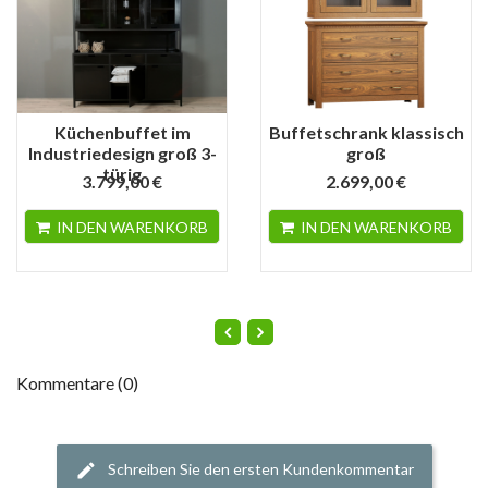
Küchenbuffet im
Buffetschrank klassisch
Industriedesign groß 3-
groß
türig
3.799,00 €
2.699,00 €
IN DEN WARENKORB
IN DEN WARENKORB
Kommentare (0)
Schreiben Sie den ersten Kundenkommentar