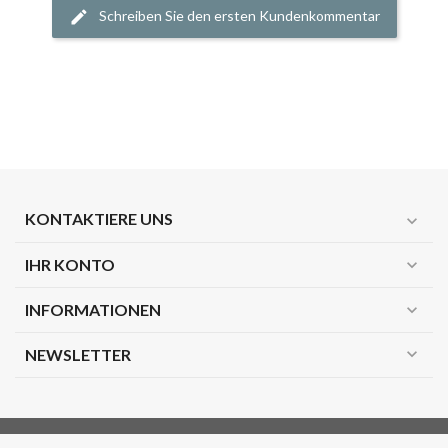
Schreiben Sie den ersten Kundenkommentar
KONTAKTIERE UNS
expand_more
IHR KONTO
expand_more
INFORMATIONEN
expand_more
expand_more
NEWSLETTER