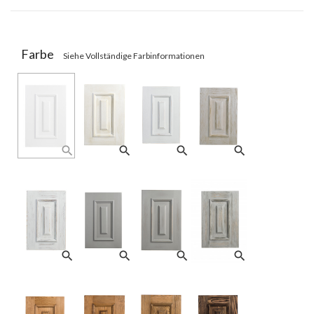
Farbe
Siehe Vollständige Farbinformationen
search
search
search
search
search
search
search
search