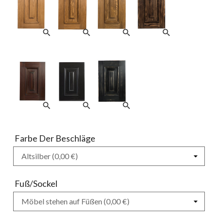
search
search
search
search
search
search
search
Farbe Der Beschläge
Fuß/Sockel