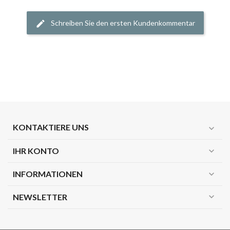
Schreiben Sie den ersten Kundenkommentar
KONTAKTIERE UNS
expand_more
IHR KONTO
expand_more
INFORMATIONEN
expand_more
expand_more
NEWSLETTER