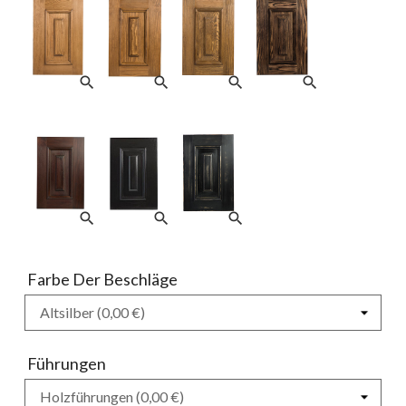
search
search
search
search
search
search
search
Farbe Der Beschläge
Führungen