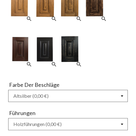
search
search
search
search
search
search
search
Farbe Der Beschläge
Führungen