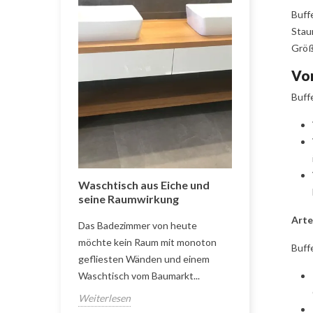
Buff
Stau
Größe
Vor
Buff
 – Komfort
Waschtisch aus Eiche und
Tisch und St
en
seine Raumwirkung
zweifarbig
Arte
olgendem
Das Badezimmer von heute
Der Blick in 
vholzbetten
möchte kein Raum mit monoton
dass häufig e
Buff
ntlich gut.
gefliesten Wänden und einem
das Herzstück
Waschtisch vom Baumarkt...
das Esszimmer 
Weiterlesen
Weiterlesen