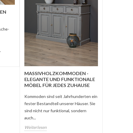
WIE WÄHLT
MASSIVH
TEN
Eine Massivh
Möbelstück, d
sche-
kann. Es ist n
robust,...
.
Weiterlesen
MASSIVHOLZKOMMODEN -
ELEGANTE UND FUNKTIONALE
MÖBEL FÜR JEDES ZUHAUSE
Kommoden sind seit Jahrhunderten ein
fester Bestandteil unserer Häuser. Sie
sind nicht nur funktional, sondern
auch...
Weiterlesen