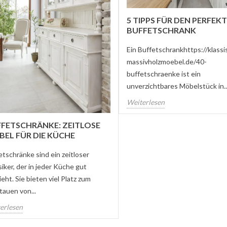
5 TIPPS FÜR DEN PERFEK
BUFFETSCHRANK
Ein Buffetschrankhttps://klassi
massivholzmoebel.de/40-
buffetschraenke ist ein
unverzichtbares Möbelstück in..
Weiterlesen
FETSCHRÄNKE: ZEITLOSE
EL FÜR DIE KÜCHE
etschränke sind ein zeitloser
siker, der in jeder Küche gut
eht. Sie bieten viel Platz zum
tauen von...
erlesen