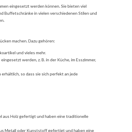
äumen eingesetzt werden können. Sie bieten viel
ind Buffetschränke in vielen verschiedenen Stilen und
en.
stücken machen. Dazu gehören:
koartikel und vieles mehr.
ingesetzt werden, z. B. in der Küche, im Esszimmer,
rhältlich, so dass sie sich perfekt an jede
afen in Leichtigkeit mit
Objekt Möbel
 und Holz
Die Räume warten gespannt auf
ügigkeit und Weitblick im
neue Möbel, Farben, Formen und
en Raum: Bett, Nachttische,
Werkstoffe. Durch das
el und sogar die kleine
Zusammenspiel einzelner...
 aus Holz gefertigt und haben eine traditionelle
ruhe bestehen aus...
Weiterlesen
erlesen
us Metall oder Kunststoff gefertigt und haben eine