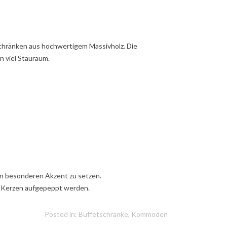
schränken aus hochwertigem Massivholz. Die
n viel Stauraum.
n besonderen Akzent zu setzen.
r Kerzen aufgepeppt werden.
Posted in:
Buffetschränke
,
Kommoden