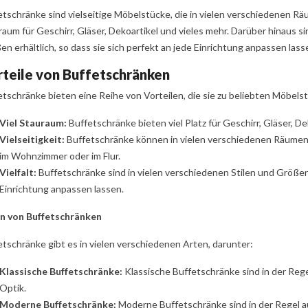
etschränke sind vielseitige Möbelstücke, die in vielen verschiedenen R
raum für Geschirr, Gläser, Dekoartikel und vieles mehr. Darüber hinaus s
n erhältlich, so dass sie sich perfekt an jede Einrichtung anpassen lass
teile von Buffetschränken
etschränke bieten eine Reihe von Vorteilen, die sie zu beliebten Möbel
Viel Stauraum:
Buffetschränke bieten viel Platz für Geschirr, Gläser, De
Vielseitigkeit:
Buffetschränke können in vielen verschiedenen Räumen e
im Wohnzimmer oder im Flur.
Vielfalt:
Buffetschränke sind in vielen verschiedenen Stilen und Größen e
ühle in Eiche –
Schlichte Schlafzimmermöbel
Schl
Einrichtung anpassen lassen.
 nach Wunsch
in Grau schaffen Raum für
Weiß
das Wesentliche
n von Buffetschränken
Wohnungen verrät uns,
Großz
Natürlich, echt und persönlich sind
in Tisch und Stühle
klein
etschränke gibt es in vielen verschiedenen Arten, darunter:
die Schlafzimmermöbel in Grau.
 zuhause ist. Denn
Spieg
Wer auf diesen Look seiner Möbel
ist...
Klassische Buffetschränke:
Klassische Buffetschränke sind in der Regel
Holzt
setzt, wird zu...
Optik.
Weit
Moderne Buffetschränke:
Moderne Buffetschränke sind in der Regel a
Weiterlesen