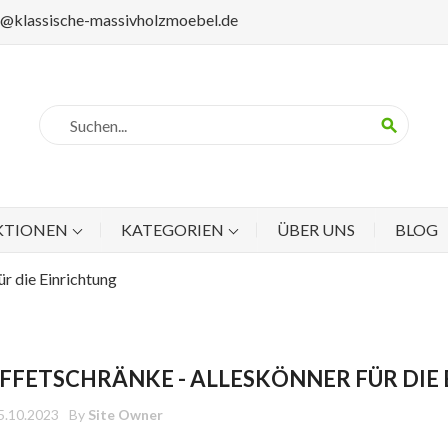
p@klassische-massivholzmoebel.de
search
KTIONEN
KATEGORIEN
ÜBER UNS
BLOG
ür die Einrichtung
FFETSCHRÄNKE - ALLESKÖNNER FÜR DIE
5.10.2023
By
Site Owner