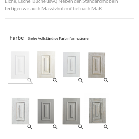
Eiche, Esche, Buche usw.) Neben den Standardmöbeln
fertigen wir auch Massivholzmöbel nach Maß
Lieferzeit: 4-6 Wochen
Farbe
Siehe Vollständige Farbinformationen
search
search
search
search
search
search
search
search