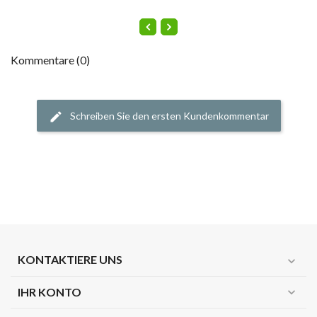
Kommentare (0)
Schreiben Sie den ersten Kundenkommentar
KONTAKTIERE UNS
expand_more
IHR KONTO
expand_more