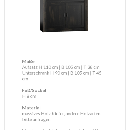
Maße
Aufsatz H 110 cm | B 105 cm | T 38 cm
Unterschrank H 90 cm | B 105 cm | T 45
cm
Fuß/Sockel
H 8 cm
Material
massives Holz Kiefer, andere Holzarten –
bitte anfragen