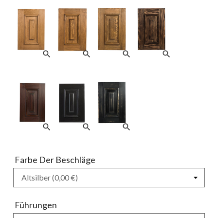
search
search
search
search
search
search
search
Farbe Der Beschläge
Führungen