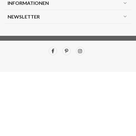
INFORMATIONEN
expand_more
expand_more
NEWSLETTER