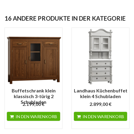
16 ANDERE PRODUKTE IN DER KATEGORIE
Buffetschrank klein
Landhaus Küchenbuffet
klassisch 3-türig 2
klein 4 Schubladen
Schubladen
2.199,00 €
2.899,00 €
IN DEN WARENKORB
IN DEN WARENKORB