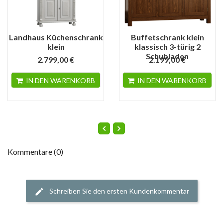
Landhaus Küchenschrank
Buffetschrank klein
klein
klassisch 3-türig 2
Schubladen
2.799,00 €
2.199,00 €
IN DEN WARENKORB
IN DEN WARENKORB
Kommentare (0)
Schreiben Sie den ersten Kundenkommentar