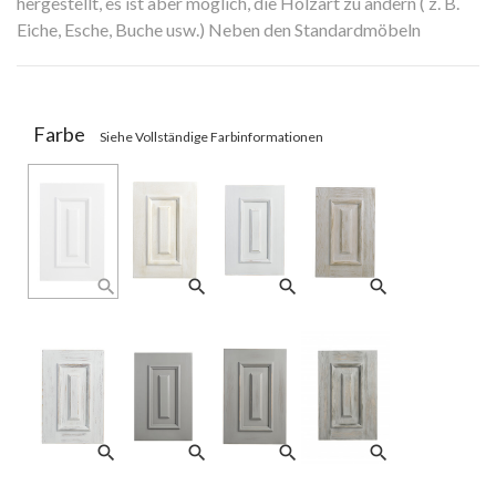
hergestellt, es ist aber möglich, die Holzart zu ändern ( z. B.
Eiche, Esche, Buche usw.) Neben den Standardmöbeln
fertigen wir auch Massivholzmöbel nach Maß
Lieferzeit: 4-6 Wochen
Farbe
Siehe Vollständige Farbinformationen
search
search
search
search
search
search
search
search