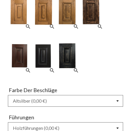
search
search
search
search
search
search
search
Farbe Der Beschläge
Führungen