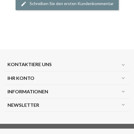
Schreiben Sie den ersten Kundenkommentar
KONTAKTIERE UNS
expand_more
IHR KONTO
expand_more
INFORMATIONEN
expand_more
expand_more
NEWSLETTER