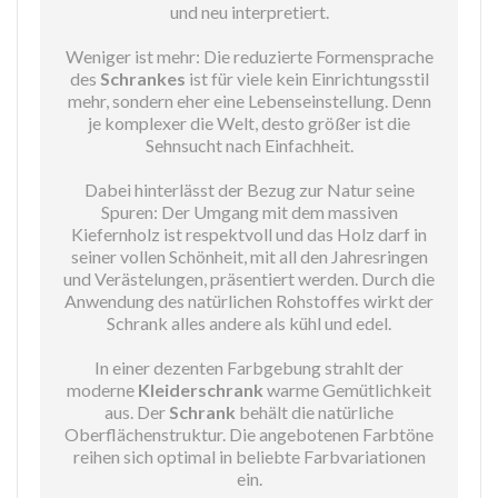
und neu interpretiert.
Weniger ist mehr: Die reduzierte Formensprache
des
Schrankes
ist für viele kein Einrichtungsstil
mehr, sondern eher eine Lebenseinstellung. Denn
je komplexer die Welt, desto größer ist die
Sehnsucht nach Einfachheit.
Dabei hinterlässt der Bezug zur Natur seine
Spuren: Der Umgang mit dem massiven
Kiefernholz ist respektvoll und das Holz darf in
seiner vollen Schönheit, mit all den Jahresringen
und Verästelungen, präsentiert werden. Durch die
Anwendung des natürlichen Rohstoffes wirkt der
Schrank alles andere als kühl und edel.
In einer dezenten Farbgebung strahlt der
moderne
Kleiderschrank
warme Gemütlichkeit
aus. Der
Schrank
behält die natürliche
Oberflächenstruktur. Die angebotenen Farbtöne
reihen sich optimal in beliebte Farbvariationen
ein.