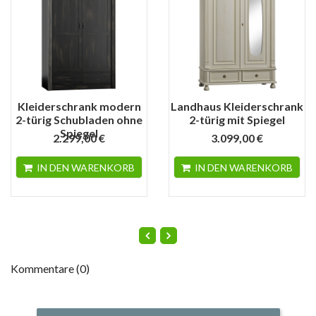
Kleiderschrank modern
Landhaus Kleiderschrank
2-türig Schubladen ohne
2-türig mit Spiegel
Spiegel
2.299,00 €
3.099,00 €
IN DEN WARENKORB
IN DEN WARENKORB
Kommentare (0)