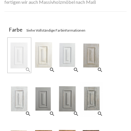
fertigen wir auch Massivholzmöbel nach Maß
Lieferzeit: 4-6 Wochen
Farbe
Siehe Vollständige Farbinformationen
search
search
search
search
search
search
search
search