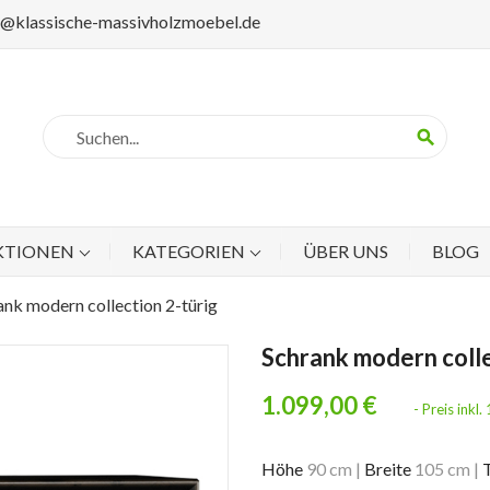
p@klassische-massivholzmoebel.de
search
KTIONEN
KATEGORIEN
ÜBER UNS
BLOG
ank modern collection 2-türig
Schrank modern colle
1.099,00 €
- Preis ink
Höhe
90 cm
|
Breite
105 cm
|