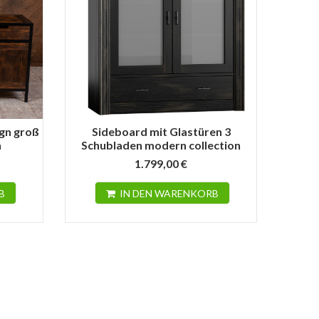
gn groß
Sideboard mit Glastüren 3
Landh
n
Schubladen modern collection
1.799,00 €
B
IN DEN WARENKORB