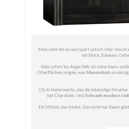
Man sieht ihn an und spürt sofort: Hier steck
ein Stück Zuhause. Gefe
Was sofort ins Auge fällt, ist seine klare, s
Oberflächen zeigen, was
Massivholz
so einzig
Ob in Naturwachs, das die lebendige Struktur 
hat Charakter. Und
Schrank modern coll
Ein Möbel, das bleibt. Das nicht nur Raum gib