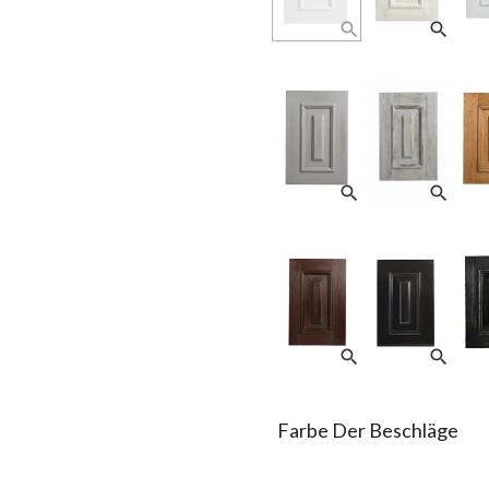
search
search
search
search
search
search
Farbe Der Beschläge