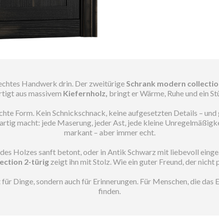
t echtes Handwerk drin. Der zweitürige
Schrank modern collectio
rtigt aus massivem
Kiefernholz,
bringt er Wärme, Ruhe und ein St
chlichte Form. Kein Schnickschnack, keine aufgesetzten Details – un
artig macht: jede Maserung, jeder Ast, jede kleine Unregelmäßigkei
markant – aber immer echt.
des Holzes sanft betont, oder in Antik Schwarz mit liebevoll ein
ection 2-türig
zeigt ihn mit Stolz. Wie ein guter Freund, der nicht 
t für Dinge, sondern auch für Erinnerungen. Für Menschen, die das
finden.