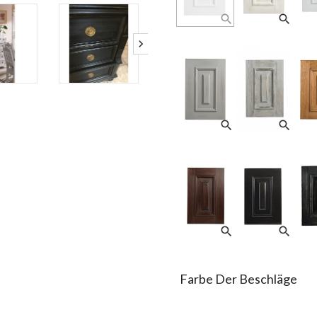
search
search
search
search
search
search
Farbe Der Beschläge