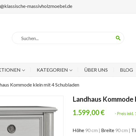
p@klassische-massivholzmoebel.de
search
KTIONEN
KATEGORIEN
ÜBER UNS
BLOG
haus Kommode klein mit 4 Schubladen
Landhaus Kommode kl
1.599,00 €
- Preis ink
Höhe
90 cm
|
Breite
90 cm
|
Ti