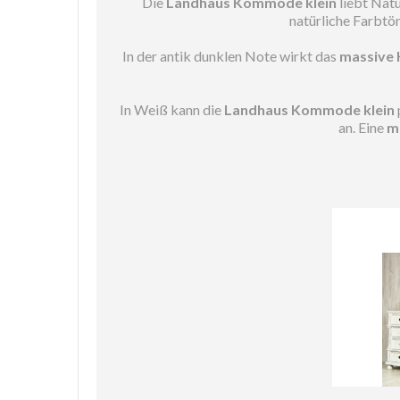
Die
Landhaus Kommode klein
liebt Natu
natürliche Farbtö
In der antik dunklen Note wirkt das
massive 
In Weiß kann die
Landhaus Kommode klein
an. Eine
m