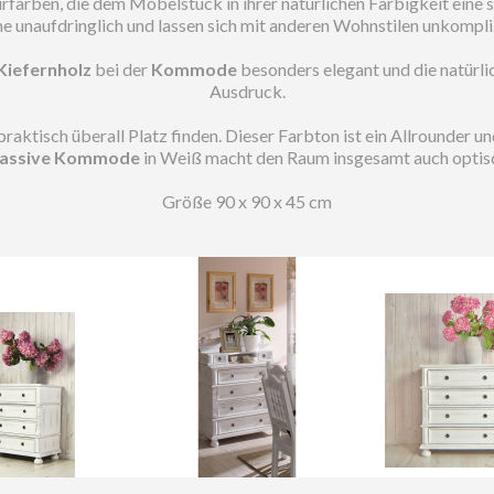
rfarben, die dem Möbelstück in ihrer natürlichen Farbigkeit eine st
ne unaufdringlich und lassen sich mit anderen Wohnstilen unkompli
Kiefernholz
bei der
Kommode
besonders elegant und die natürl
Ausdruck.
praktisch überall Platz finden. Dieser Farbton ist ein Allrounder
assive Kommode
in Weiß macht den Raum insgesamt auch optisch
Größe 90 x 90 x 45 cm