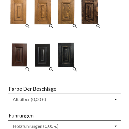
search
search
search
search
search
search
search
Farbe Der Beschläge
Führungen