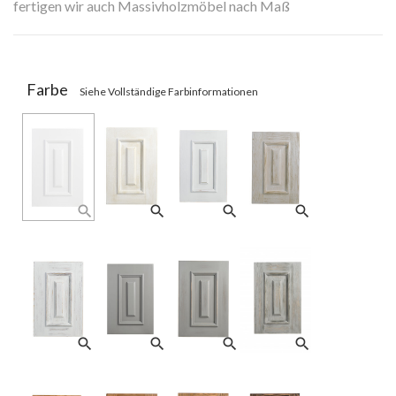
fertigen wir auch Massivholzmöbel nach Maß
Lieferzeit: 4-6 Wochen
Farbe
Siehe Vollständige Farbinformationen
search
search
search
search
search
search
search
search