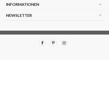
INFORMATIONEN
expand_more
expand_more
NEWSLETTER