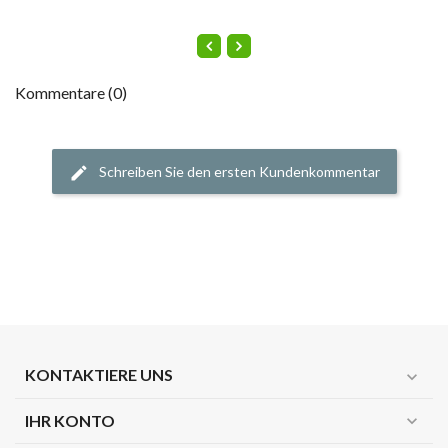
Kommentare (0)
Schreiben Sie den ersten Kundenkommentar
KONTAKTIERE UNS
expand_more
IHR KONTO
expand_more