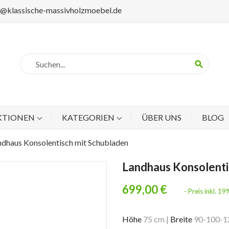
p@klassische-massivholzmoebel.de
search
KTIONEN
KATEGORIEN
ÜBER UNS
BLOG
ndhaus Konsolentisch mit Schubladen
Landhaus Konsolenti
699,00 €
- Preis inkl. 
Höhe
75 cm
|
Breite
90-100-1