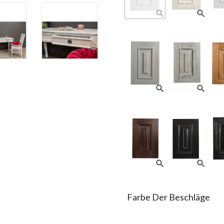
search
search
search
search
search
search
Farbe Der Beschläge