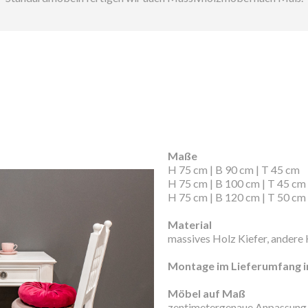
Maße
H 75 cm | B 90 cm | T 45 cm
H 75 cm | B 100 cm | T 45 cm
H 75 cm | B 120 cm | T 50 cm
Material
massives Holz Kiefer, andere 
Montage im Lieferumfang i
Möbel auf Maß
zentimetergenaue Anpassung