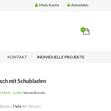
Mein Konto
Anmelden
0
KONTAKT
INDIVIDUELLE PROJEKTE
sch mit Schubladen
19% MwSt - prüfen
Versandkosten
20 cm
|
Tiefe
45-50 cm
|