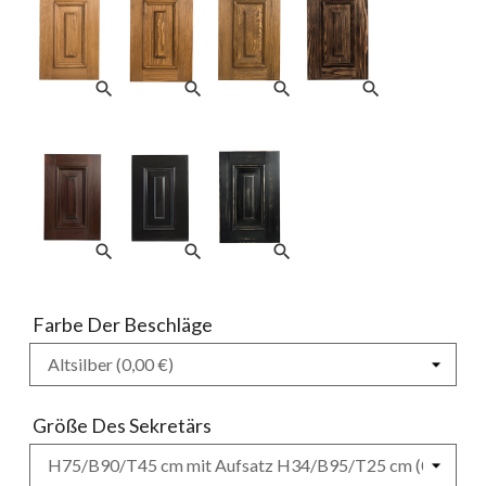
search
search
search
search
search
search
search
Farbe Der Beschläge
Größe Des Sekretärs