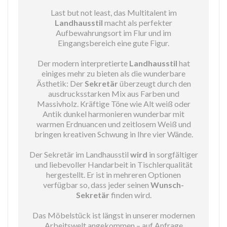
Last but not least, das Multitalent im
Landhausstil
macht als perfekter
Aufbewahrungsort im Flur und im
Eingangsbereich eine gute Figur.
Der modern interpretierte
Landhausstil
hat
einiges mehr zu bieten als die wunderbare
Ästhetik: Der
Sekretär
überzeugt durch den
ausdrucksstarken Mix aus Farben und
Massivholz. Kräftige Töne wie Alt weiß oder
Antik dunkel harmonieren wunderbar mit
warmen Erdnuancen und zeitlosem Weiß und
bringen kreativen Schwung in Ihre vier Wände.
Der Sekretär im Landhausstil
wird
in sorgfältiger
und liebevoller Handarbeit in Tischlerqualität
hergestellt. Er ist in mehreren Optionen
verfügbar so, dass jeder seinen
Wunsch-
Sekretär
finden wird.
Das Möbelstück ist längst in unserer modernen
Arbeitswelt angekommen – auf Anfrage