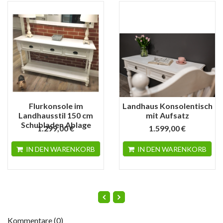
Flurkonsole im
Landhaus Konsolentisch
Landhausstil 150 cm
mit Aufsatz
Schubladen Ablage
1.299,00 €
1.599,00 €
IN DEN WARENKORB
IN DEN WARENKORB
Kommentare (0)